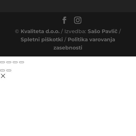
©
Kvaliteta d.o.o.
/ Izvedba:
Sašo Pavlič
/
Spletni piškotki
/
Politika varovanja
zasebnosti