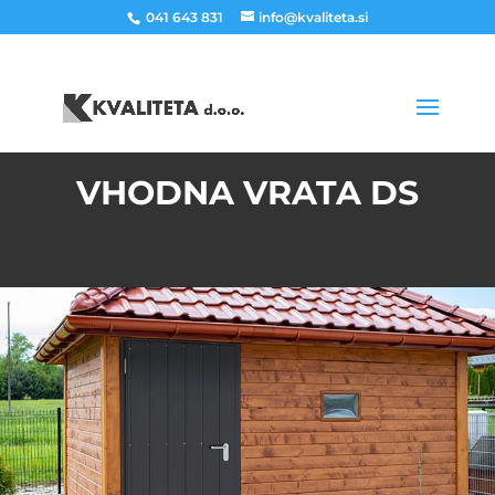
041 643 831
info@kvaliteta.si
VHODNA VRATA DS