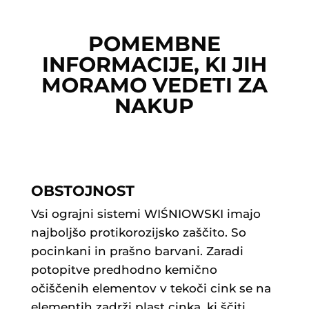
POMEMBNE
INFORMACIJE, KI JIH
MORAMO VEDETI ZA
NAKUP
OBSTOJNOST
Vsi ograjni sistemi WIŚNIOWSKI imajo
najboljšo protikorozijsko zaščito. So
pocinkani in prašno barvani. Zaradi
potopitve predhodno kemično
očiščenih elementov v tekoči cink se na
elementih zadrži plast cinka, ki ščiti