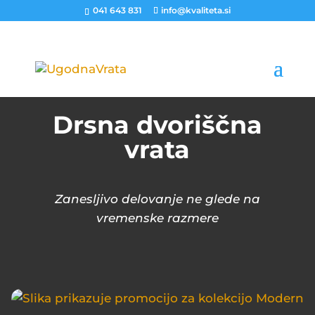
041 643 831
info@kvaliteta.si
Drsna dvoriščna
vrata
Zanesljivo delovanje ne glede na
vremenske razmere