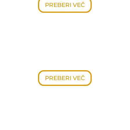
PREBERI VEČ
LUX
Če vam je všeč stil kovane ograje,
potem so vzorci Lux idealna izbira
za vas.
PREBERI VEČ
CLASSIC
Manj je več - preprosta in elegantna
klasična oblika ograj.