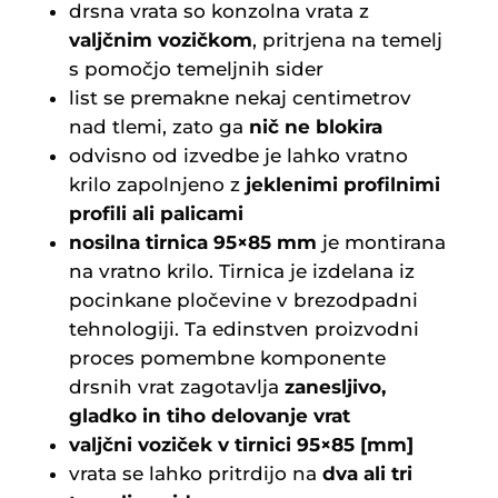
drsna vrata so konzolna vrata z
valjčnim vozičkom
, pritrjena na temelj
s pomočjo temeljnih sider
list se premakne nekaj centimetrov
nad tlemi, zato ga
nič ne blokira
odvisno od izvedbe je lahko vratno
krilo zapolnjeno z
jeklenimi profilnimi
profili ali palicami
nosilna tirnica 95×85 mm
je montirana
na vratno krilo. Tirnica je izdelana iz
pocinkane pločevine v brezodpadni
tehnologiji. Ta edinstven proizvodni
proces pomembne komponente
drsnih vrat zagotavlja
zanesljivo,
gladko in tiho delovanje vrat
valjčni voziček v tirnici 95×85 [mm]
vrata se lahko pritrdijo na
dva ali tri