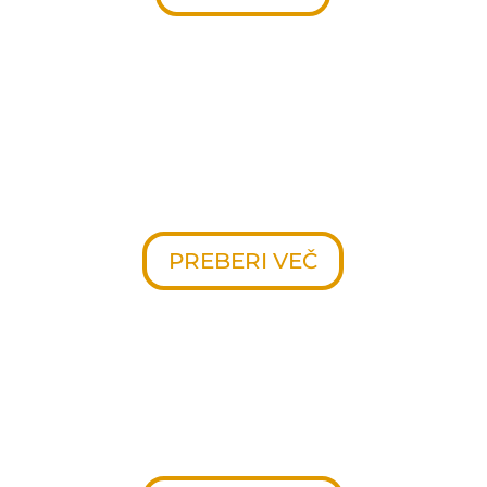
MODERN
V liniji Modern so vzorci znani po
svoji eleganci in estetski
privlačnosti.
PREBERI VEČ
VARIO
Ustvarjen, da izpolni pričakovanja
širokega kroga strank.