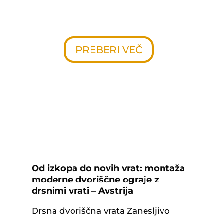
preprosto eleganco in odličnim
estetskim videzom.
PREBERI VEČ
Od izkopa do novih vrat: montaža
moderne dvoriščne ograje z
drsnimi vrati – Avstrija
Drsna dvoriščna vrata Zanesljivo