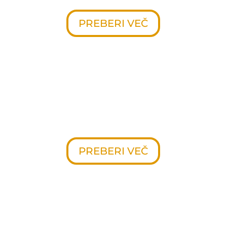
PREBERI VEČ
PREMIUM
Premium vzorci združujejo
preprostost s kovanim izgledom
ograj.
PREBERI VEČ
BASIC
Natančno dodelani vzorci s