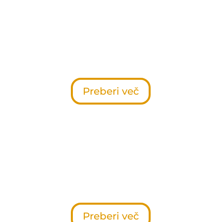
HOME INCLUSIVE
Naj vas navdihne nova različica
HomeInclusive v 16 edinstvenih
barvah!
Preberi več
STYLE
Vzorec vam nudi možnost izbire
med 13 modeli ograj in
raznovrstnimi vrhovi.
Preberi več