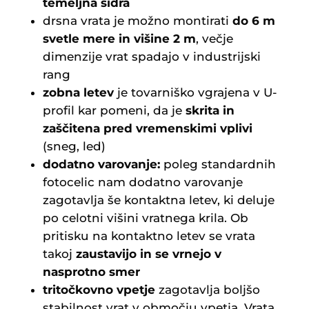
temeljna sidra
drsna vrata je možno montirati
do 6 m
svetle mere in višine 2 m
, večje
dimenzije vrat spadajo v industrijski
rang
zobna letev
je tovarniško vgrajena v U-
profil kar pomeni, da je
skrita in
zaščitena pred vremenskimi vplivi
(sneg, led)
dodatno varovanje:
poleg standardnih
fotocelic nam dodatno varovanje
zagotavlja še kontaktna letev, ki deluje
po celotni višini vratnega krila. Ob
pritisku na kontaktno letev se vrata
takoj
zaustavijo in se vrnejo v
nasprotno smer
tritočkovno vpetje
zagotavlja boljšo
stabilnost vrat v območju vpetja. Vrata