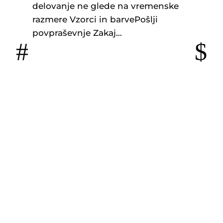
delovanje ne glede na vremenske
razmere Vzorci in barvePošlji
povpraševnje Zakaj…
Mo
Lj
Dr
de
ra
po