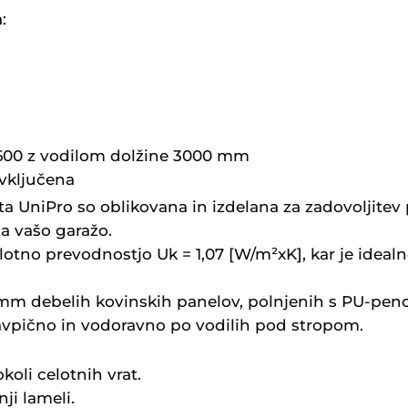
:
600 z vodilom dolžine 3000 mm
 vključena
ta UniPro so oblikovana in izdelana za zadovoljitev
za vašo garažo.
plotno prevodnostjo Uk = 1,07 [W/m²xK], kar je ideal
 mm debelih kovinskih panelov, polnjenih s PU-peno
avpično in vodoravno po vodilih pod stropom.
koli celotnih vrat.
ji lameli.