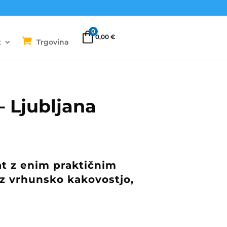
0
0,00
€
t
Trgovina
– Ljubljana
at z enim praktičnim
 z vrhunsko kakovostjo,