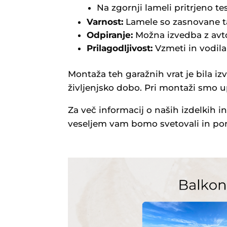
Na zgornji lameli pritrjeno t
Varnost:
Lamele so zasnovane ta
Odpiranje:
Možna izvedba z avt
Prilagodljivost:
Vzmeti in vodila
Montaža teh garažnih vrat je bila i
življenjsko dobo. Pri montaži smo up
Za več informacij o naših izdelkih i
veseljem vam bomo svetovali in pomag