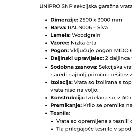
UNIPRO SNP sekcijska garažna vrata
Dimenzije:
2500 x 3000 mm
Barva:
RAL 9006 – Siva
Lamela:
Woodgrain
Vzorec:
Nizka črta
Pogon:
Vključuje pogon MIDO 
Daljinski upravljalec:
2 daljinca
Sodobna zasnova:
Sekcijska vra
naredi najbolj priročno rešitev 
Izolacija:
Vrata so izolirana s to
vrata niso na voljo.
Konstrukcija:
Izdelana so iz 40
Premikanje:
Krilo se premika n
Tesnila:
Vrata so opremljena s tesnili o
Tla prilegajoče tesnilo v spodn