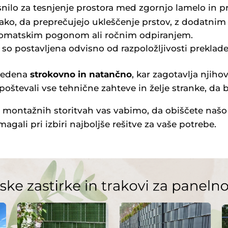
esnilo za tesnjenje prostora med zgornjo lamelo in p
ko, da preprečujejo ukleščenje prstov, z dodatnim
omatskim pogonom ali ročnim odpiranjem.
 so postavljena odvisno od razpoložljivosti preklade
zvedena
strokovno in natančno
, kar zagotavlja njih
oštevali vse tehnične zahteve in želje stranke, da b
n montažnih storitvah vas vabimo, da obiščete našo s
ali pri izbiri najboljše rešitve za vaše potrebe.