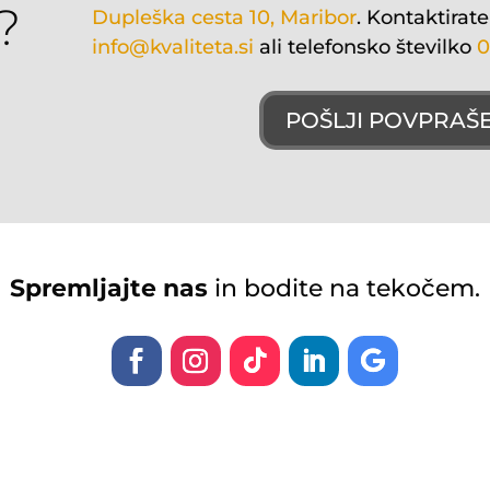
?
Dupleška cesta 10, Maribor
. Kontaktira
te
info@kvaliteta.si
ali telefonsko številko
0
POŠLJI POVPRAŠ
Spremljajte nas
in bodite na tekočem.