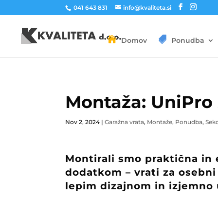
041 643 831
info@kvaliteta.si
Domov
Ponudba
Montaža: UniPro 
Nov 2, 2024
|
Garažna vrata
,
Montaže
,
Ponudba
,
Sekc
Montirali smo praktična in
dodatkom – vrati za osebni
lepim dizajnom in izjemno 