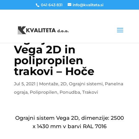
041 643 831
info@kvaliteta.si
Ograjni sistem
Vega 2D in
polipropilen
trakovi – Hoče
Jul 5, 2021
|
Montaže
,
2D
,
Ograjni sistemi
,
Panelna
ograja
,
Polipropilen
,
Ponudba
,
Trakovi
Ograjni sistem Vega 2D, dimenzije: 2500
x 1430 mm v barvi RAL 7016