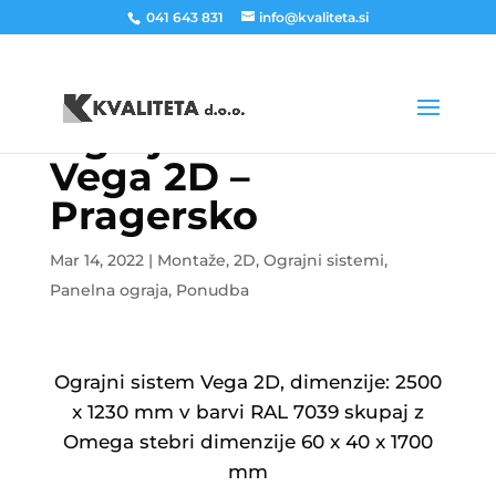
041 643 831
info@kvaliteta.si
Ograjni sistem
Vega 2D –
Pragersko
Mar 14, 2022
|
Montaže
,
2D
,
Ograjni sistemi
,
Panelna ograja
,
Ponudba
Ograjni sistem Vega 2D, dimenzije: 2500
x 1230 mm v barvi RAL 7039 skupaj z
Omega stebri dimenzije 60 x 40 x 1700
mm