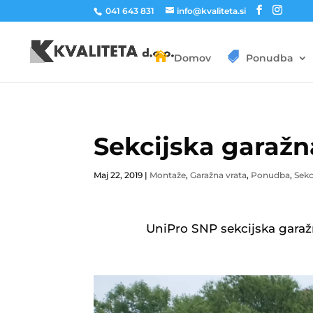
041 643 831
info@kvaliteta.si
Domov
Ponudba
Sekcijska garažn
Maj 22, 2019
|
Montaže
,
Garažna vrata
,
Ponudba
,
Sekc
UniPro SNP sekcijska garažna