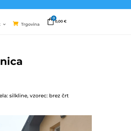
0
0,00
€
t
Trgovina
snica
a: silkline, vzorec: brez črt