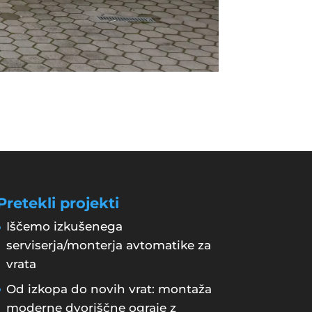
Pretekli projekti
Iščemo izkušenega
serviserja/monterja avtomatike za
vrata
Od izkopa do novih vrat: montaža
moderne dvoriščne ograje z