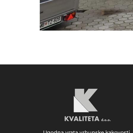
Ugodna vrata vrhunske kakovosti.