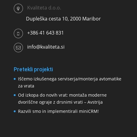
Kvaliteta d.o.o.
Dupleška cesta 10, 2000 Maribor
+386 41 643 831
info@kvaliteta.si
Pretekli projekti
Iščemo izkušenega serviserja/monterja avtomatike
za vrata
Od izkopa do novih vrat: montaža moderne
dvoriščne ograje z drsnimi vrati – Avstrija
Razvili smo in implementirali miniCRM!